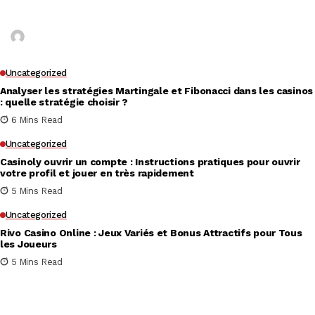
Why UK Players Opt for Non GamStop Casinos for
Unrestricted Gaming Freedom
Kai Law
7 Mins Read
Uncategorized
Analyser les stratégies Martingale et Fibonacci dans les casinos
: quelle stratégie choisir ?
6 Mins Read
Uncategorized
Casinoly ouvrir un compte : Instructions pratiques pour ouvrir
votre profil et jouer en très rapidement
5 Mins Read
Uncategorized
Rivo Casino Online : Jeux Variés et Bonus Attractifs pour Tous
les Joueurs
5 Mins Read