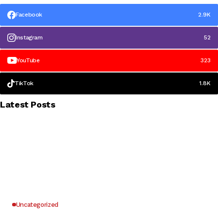
Facebook
2.9K
Instagram
52
YouTube
323
TikTok
1.8K
Latest Posts
Uncategorized